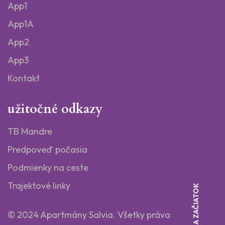
App1
App1A
App2
App3
Kontakt
užitočné odkazy
TB Mandre
Predpoveď počasia
Podmienky na ceste
Trajektové linky
SPÄŤ NA ZAČIATOK
© 2024 Apartmány Salvia.
Všetky práva