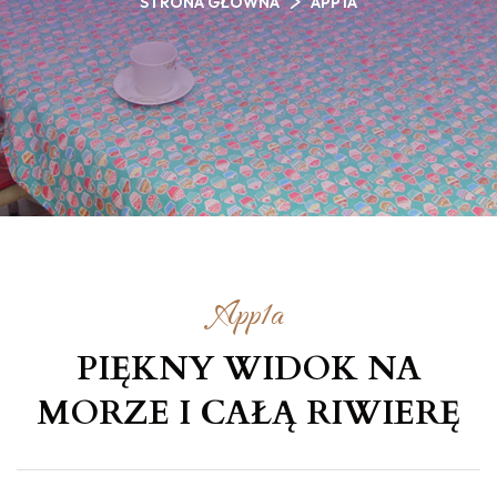
STRONA GŁÓWNA
APP1A
App1a
PIĘKNY WIDOK NA
MORZE
I CAŁĄ RIWIERĘ